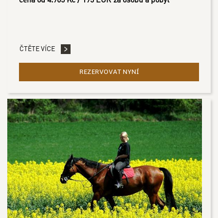
cena od 4.965 Kč / 195 EUR za osobu a pobyt
ČTĚTE VÍCE
REZERVOVAT NYNÍ
- POBYT V SEDLE - 2 NOCI