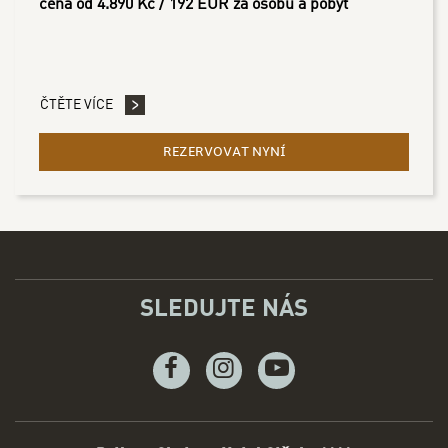
cena od 4.890 Kč / 192 EUR za osobu a pobyt
ČTĚTE VÍCE
REZERVOVAT NYNÍ
- GOURMET POBYT - 3 NO
SLEDUJTE NÁS
Facebook
Instagram
Youtube