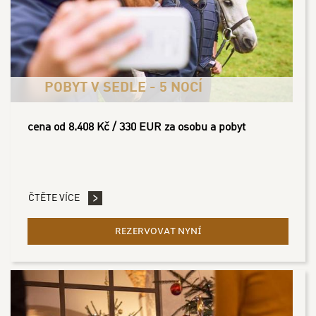
POBYT V SEDLE - 5 NOCÍ
cena od 8.408 Kč / 330 EUR za osobu a pobyt
ČTĚTE VÍCE
REZERVOVAT NYNÍ
- POBYT V SEDLE - 5 NOCÍ