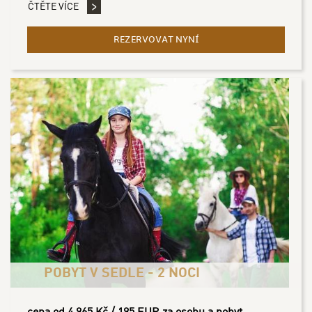
ČTĚTE VÍCE
REZERVOVAT NYNÍ
- ZÁMECKÝ CYKLO POBYT 
POBYT V SEDLE - 2 NOCI