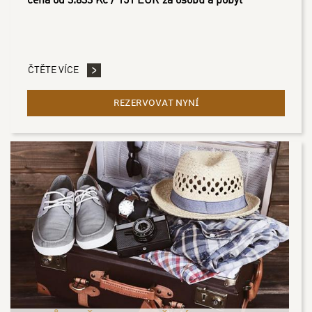
cena od 3.833 Kč / 151 EUR za osobu a pobyt
ČTĚTE VÍCE
REZERVOVAT NYNÍ
- GOURMET POBYT - 2 NO