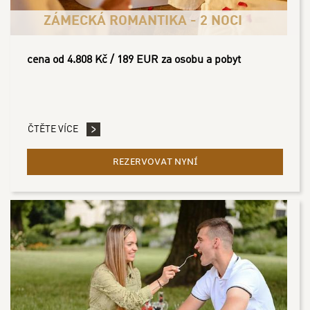
ZÁMECKÁ ROMANTIKA - 2 NOCI
cena od 4.808 Kč / 189 EUR za osobu a pobyt
ČTĚTE VÍCE
REZERVOVAT NYNÍ
- ZÁMECKÁ ROMANTIKA -