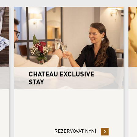
CHATEAU EXCLUSIVE
STAY
ŇTE 3 NOCI ČI VÍCE A UŠETŘETE 10%
REZERVOVAT NYNÍ
- CHATEAU EXCLU