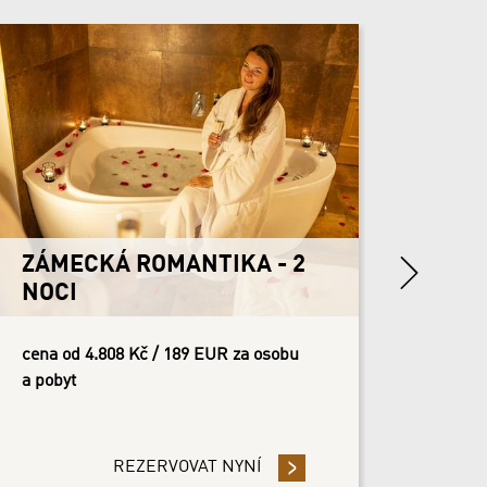
ZÁME
NOCI
cena od
a pobyt
Next
ZÁMECKÁ ROMANTIKA - 2
NOCI
cena od 4.808 Kč / 189 EUR za osobu
a pobyt
SIVE STAY
REZERVOVAT NYNÍ
- ZÁMECKÁ ROMANTIKA - 2 