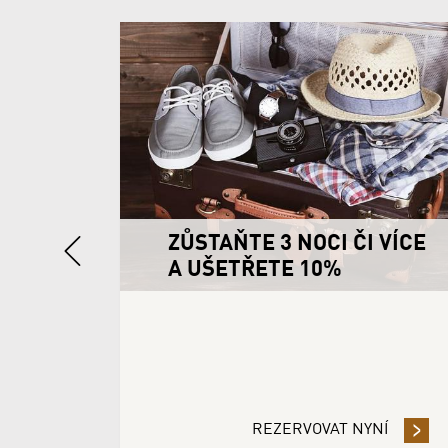
Previous
ŘETE
ZŮSTAŇTE 3 NOCI ČI VÍCE
A UŠETŘETE 10%
NÍ
- PŘEDPLAŤTE SVOJI REZERVACI A UŠETŘETE 10%
REZERVOVAT NYNÍ
- ZŮSTA