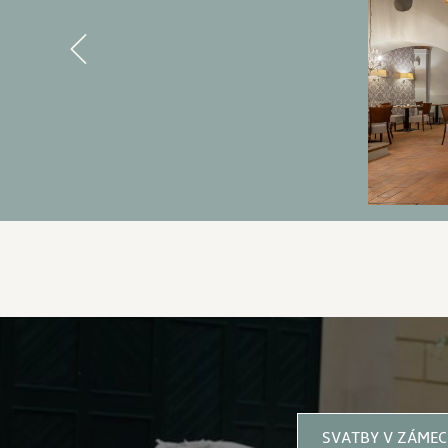
Previous
3 DŮVODY PROČ SE UBYTOV
SVATBY V ZÁME