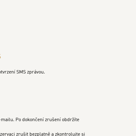
S
potvrzení SMS zprávou.
 e-mailu. Po dokončení zrušení obdržíte
rvaci zrušit bezplatně a zkontrolujte si