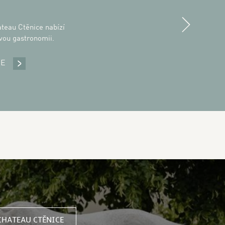
Next
teau Ctěnice nabízí
vou gastronomii.
CE
RESTAURACE CHATEAU CTĚNICE
CHATEAU CTĚNICE