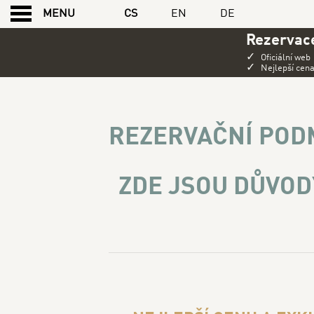
CS
EN
DE
MENU
Rezervace
✓
Oficiální web
✓
Nejlepší cen
REZERVAČNÍ PODMÍN
REZERVAČNÍ POD
ZDE JSOU DŮVOD