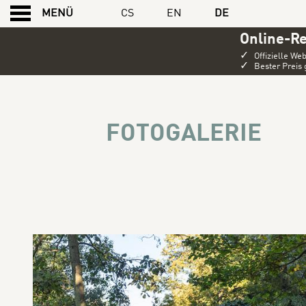
CS
EN
DE
MENÜ
Online-R
✓
Offizielle Web
✓
Bester Preis 
FOTOGALERIE
FOTOGALERIE