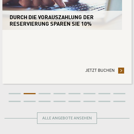
DURCH DIE VORAUSZAHLUNG DER
RESERVIERUNG SPAREN SIE 10%
U EXCLUSIVE STAY
JETZT BUCHEN
- DURCH 
ALLE ANGEBOTE ANSEHEN