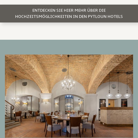
ENTDECKEN SIE HIER MEHR ÜBER DIE
HOCHZEITSMÖGLICHKEITEN IN DEN PYTLOUN HOTELS
BANNERS
G
Ei
M