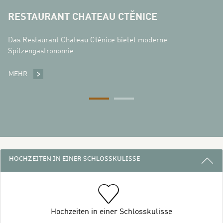
RESTAURANT CHATEAU CTĚNICE
Das Restaurant Chateau Ctěnice bietet moderne
Spitzengastronomie.
MEHR
RESTAURANT CHATEAU CTĚNICE
3 GRÜNDE, BEI UNS ZU BLEIBEN
HOCHZEITEN IN EINER SCHLOSSKULISSE
Hochzeiten in einer Schlosskulisse