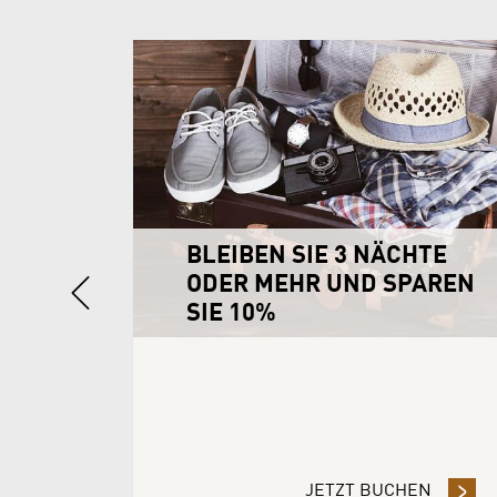
ER
BLEIBEN SIE 3 NÄCHTE
Previous
AREN
ODER MEHR UND SPAREN
SIE 10%
EN
- DURCH DIE VORAUSZAHLUNG DER RESERVIERUNG SPAR
JETZT BUCHEN
- BLEI