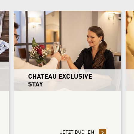
CHATEAU EXCLUSIVE
STAY
EN SIE 10%
BEN SIE 3 NÄCHTE ODER MEHR UND SPAREN SIE 10%
JETZT BUCHEN
- CHATEAU EXCLU