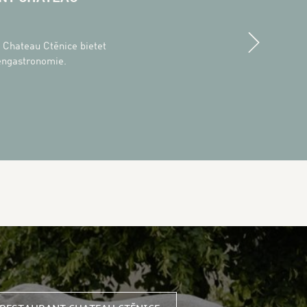
Next
 Chateau Ctěnice bietet
engastronomie.
URANT CHATEAU CTĚNICE