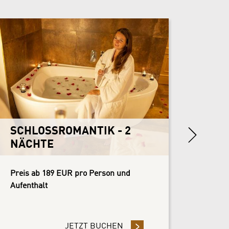
SCHL
NÄC
Preis a
Aufenth
Next
SCHLOSSROMANTIK - 2
NÄCHTE
Preis ab 189 EUR pro Person und
Aufenthalt
SIVE STAY
JETZT BUCHEN
- SCHLOSSROMANTIK - 2 N