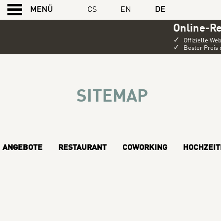
CS
EN
DE
MENÜ
Online-R
✓
Offizielle Web
✓
Bester Preis 
SITEMAP
SITEMAP
ANGEBOTE
RESTAURANT
COWORKING
HOCHZEIT