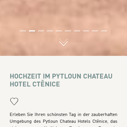
01
02
03
04
05
06
07
08
09
10
HOCHZEIT IM PYTLOUN CHATEAU
HOTEL CTĚNICE
Erleben Sie Ihren schönsten Tag in der zauberhaften
Umgebung des Pytloun Chateau Hotels Ctěnice, das