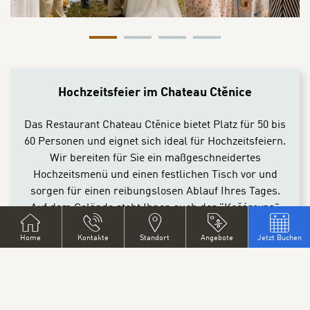
Hochzeitsfeier im Chateau Ctěnice
Das Restaurant Chateau Ctěnice bietet Platz für 50 bis
60 Personen und eignet sich ideal für Hochzeitsfeiern.
Wir bereiten für Sie ein maßgeschneidertes
Hochzeitsmenü und einen festlichen Tisch vor und
sorgen für einen reibungslosen Ablauf Ihres Tages.
Auf dem Gelände steht Ihnen auch der "Kočárovna"
mit einer Kapazität von bis zu 200 Hochzeitsgästen zur
Home
Kontakte
Standort
Angebote
Jetzt Buchen
Verfügung.