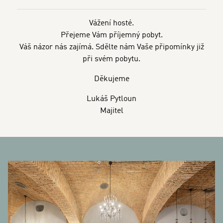
Vážení hosté.
Přejeme Vám příjemný pobyt.
Váš názor nás zajímá. Sdělte nám Vaše připomínky již
při svém pobytu.
Děkujeme
Lukáš Pytloun
Majitel
BANNERS
D
Sk