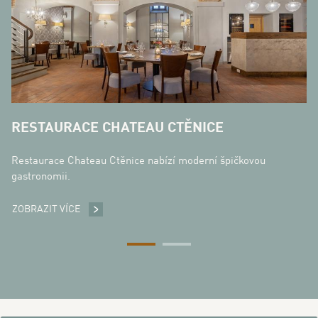
ZO
RESTAURACE CHATEAU CTĚNICE
Restaurace Chateau Ctěnice nabízí moderní špičkovou
gastronomii.
ZOBRAZIT VÍCE
RESTAURACE CHATEAU CTĚNICE