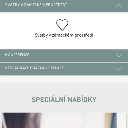
3 DŮVODY PROČ SE UBYTOVAT U NÁS
SVATBY V ZÁMECKÉM PROSTŘEDÍ
Svatby v zámeckém prostředí
KONFERENCE
RESTAURACE CHATEAU CTĚNICE
SPECIÁLNÍ NABÍDKY