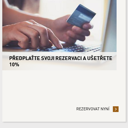
PŘEDPLAŤTE SVOJI REZERVACI A UŠETŘETE
10%
U EXCLUSIVE STAY
REZERVOVAT NYNÍ
- PŘEDPL