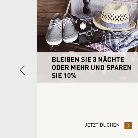
ER
BLEIBEN SIE 3 NÄCHTE
Previous
AREN
ODER MEHR UND SPAREN
SIE 10%
EN
- DURCH DIE VORAUSZAHLUNG DER RESERVIERUNG SPAR
JETZT BUCHEN
- BLEI