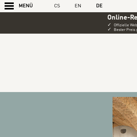
CS
EN
DE
MENÜ
Online-R
✓
Offizielle Web
✓
Bester Preis 
BANNERS