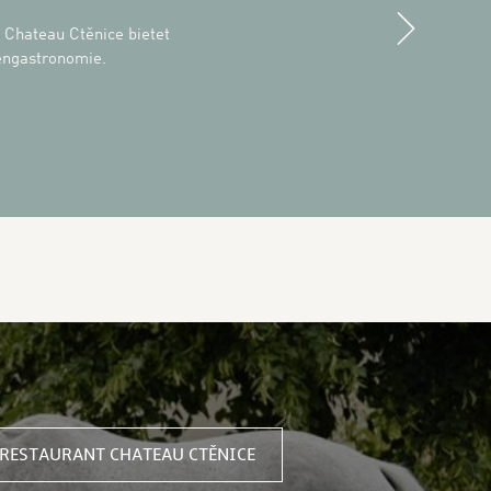
Next
 Chateau Ctěnice bietet
engastronomie.
URANT CHATEAU CTĚNICE
RESTAURANT CHATEAU CTĚNICE