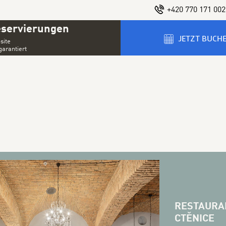
+420 770 171 002
eservierungen
JETZT BUCH
site
garantiert
RESTAURA
CTĚNICE