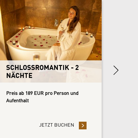
SCHL
NÄC
Preis a
Aufenth
Next
SCHLOSSROMANTIK - 2
NÄCHTE
Preis ab 189 EUR pro Person und
Aufenthalt
SIVE STAY
JETZT BUCHEN
- SCHLOSSROMANTIK - 2 N